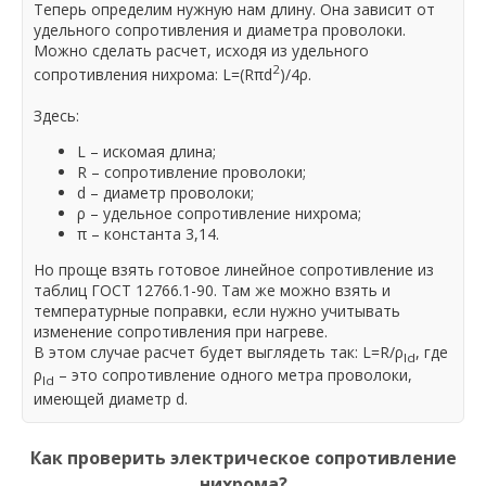
Теперь определим нужную нам длину. Она зависит от
удельного сопротивления и диаметра проволоки.
Можно сделать расчет, исходя из удельного
2
сопротивления нихрома: L=(Rπd
)/4ρ.
Здесь:
L – искомая длина;
R – сопротивление проволоки;
d – диаметр проволоки;
ρ – удельное сопротивление нихрома;
π – константа 3,14.
Но проще взять готовое линейное сопротивление из
таблиц ГОСТ 12766.1-90. Там же можно взять и
температурные поправки, если нужно учитывать
изменение сопротивления при нагреве.
В этом случае расчет будет выглядеть так: L=R/ρ
, где
ld
ρ
– это сопротивление одного метра проволоки,
ld
имеющей диаметр d.
Как проверить электрическое сопротивление
нихрома?