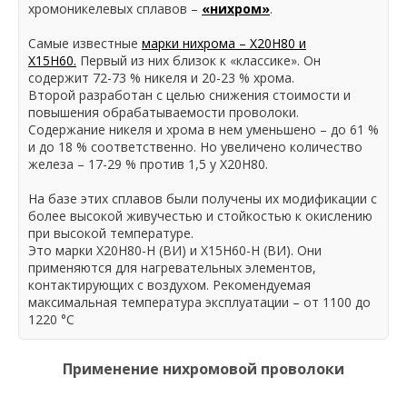
хромоникелевых сплавов –
«нихром»
.
Самые известные
марки нихрома – Х20Н80 и
Х15Н60.
Первый из них близок к «классике». Он
содержит 72-73 % никеля и 20-23 % хрома.
Второй разработан с целью снижения стоимости и
повышения обрабатываемости проволоки.
Содержание никеля и хрома в нем уменьшено – до 61 %
и до 18 % соответственно. Но увеличено количество
железа – 17-29 % против 1,5 у Х20Н80.
На базе этих сплавов были получены их модификации с
более высокой живучестью и стойкостью к окислению
при высокой температуре.
Это марки Х20Н80-Н (ВИ) и Х15Н60-Н (ВИ). Они
применяются для нагревательных элементов,
контактирующих с воздухом. Рекомендуемая
максимальная температура эксплуатации – от 1100 до
1220 °С
Применение нихромовой проволоки