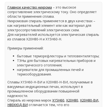
Главное качество нихрома
– это высокое
сопротивление электрическому току. Оно определяет
области применения сплава.
Нихромовая спираль применяется в двух качествах –
как нагревательный элемент или как материал для
электросопротивлений электрических схем.
Для нагревателей используется электрическая спираль
из сплавов Х20Н80-Н и Х15Н60-Н.
Примеры применений:
бытовые терморефлекторы и тепловентиляторы;
ТЭНы для бытовых нагревательных приборов и
электрического отопления;
нагреватели для промышленных печей и
термооборудования.
Сплавы Х15Н60-Н-ВИ и Х20Н80-Н-ВИ, получаемые в
вакуумных индукционных печах, используют в
промышленном оборудовании повышенной
надежности.
Спираль из нихрома марок
Х15Н60
,
Х20Н80
,
Х20Н80-ВИ,
Н80ХЮД-ВИ
отличается тем, что его