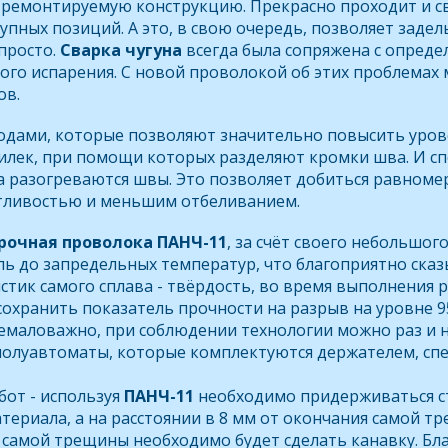
 ремонтируемую конструкцию. Прекрасно проходит и сва
упных позиций. А это, в свою очередь, позволяет заде
просто.
Сварка чугуна
всегда была сопряжена с опреде
го испарения. С новой проволокой об этих проблемах мо
ов.
одами, которые позволяют значительно повысить уров
илек, при помощи которых разделяют кромки шва. И сп
 разогреваются швы. Это позволяет добиться равноме
атливостью и меньшим отбеливанием.
рочная проволока ПАНЧ-11
, за счёт своего небольшо
аль до запредельных температур, что благоприятно сказ
стик самого сплава - твёрдость, во время выполнения 
сохранить показатель прочности на разрыв на уровне 95
 немаловажно, при соблюдении технологии можно раз и н
олуавтоматы, которые комплектуются держателем, сп
бот - используя
ПАНЧ-11
необходимо придерживаться с
териала, а на расстоянии в 8 мм от окончания самой т
ь самой трещины необходимо будет сделать канавку. Б