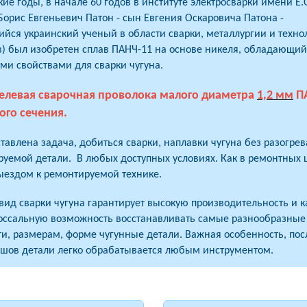
кие годы, в начале 60 годов в институте электросварки имени Е.
Борис Евгеньевич Патон - сын Евгения Оскаровича Патона -
ся украинский ученый в области сварки, металлургии и техно
) был изобретен сплав ПАНЧ-11 на основе никеля, обладающий
и свойствами для сварки чугуна.
келевая сварочная проволока малого диаметра
1,2 мм
П
ого сечения.
тавлена задача, добиться сварки, наплавки чугуна без разогрев
уемой детали. В любых доступных условиях. Как в ремонтных ц
выездом к ремонтируемой технике.
ид сварки чугуна гарантирует высокую производительность и к
лоссальную возможность восстанавливать самые разнообразные
и, размерам, форме чугунные детали. Важная особенность, пос
 шов детали легко обрабатывается любым инструментом.