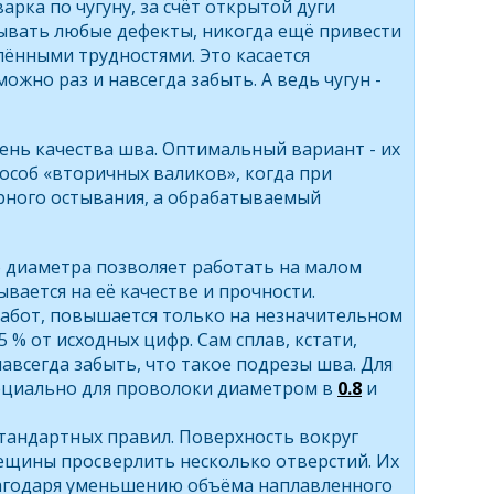
рка по чугуну, за счёт открытой дуги
лывать любые дефекты, никогда ещё привести
лёнными трудностями. Это касается
жно раз и навсегда забыть. А ведь чугун -
ень качества шва. Оптимальный вариант - их
особ «вторичных валиков», когда при
рного остывания, а обрабатываемый
го диаметра позволяет работать на малом
ывается на её качестве и прочности.
работ, повышается только на незначительном
 % от исходных цифр. Сам сплав, кстати,
авсегда забыть, что такое подрезы шва. Для
ециально для проволоки диаметром в
0.8
и
тандартных правил. Поверхность вокруг
рещины просверлить несколько отверстий. Их
лагодаря уменьшению объёма наплавленного