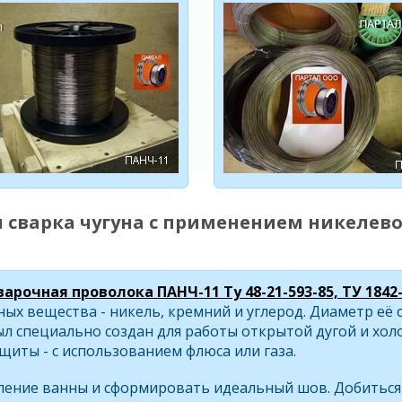
 сварка чугуна с применением никелево
варочная проволока ПАНЧ-11 Ту 48-21-593-85, ТУ 1842
ых вещества - никель, кремний и углерод. Диаметр её с
л специально создан для работы открытой дугой и хол
иты - с использованием флюса или газа.
ение ванны и сформировать идеальный шов. Добиться 