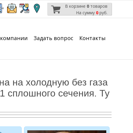
В корзине
0
товаров
На сумму
0
руб.
 компании
Задать вопрос
Контакты
на на холодную без газа
 сплошного сечения. Ту