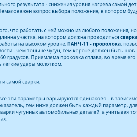
ного результата - снижения уровня нагрева самой дета
 Немаловажен вопрос выбора положения, в котором буд
того, что работать с ней можно из любого положения, 
длинна участка, на котором должна проводиться
сварка
работы на высоком уровне.
ПАНЧ-11 - проволока
, поз
ости - чем тоньше чугун, тем короче должен быть шов.
 60 градусов. Приемлема проковка сплава, во время ег
ь лёгкие удары молотком.
сти самой сварки.
 все эти параметры варьируются одинаково - в зависим
оказатель, тем ниже должен быть каждый параметр, для
 сварки чугунных автомобильных деталей, а учитывая то
ах: