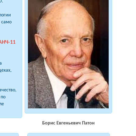
О.
логии
 само
АНЧ-11
а
ехах,
ачество,
 по
ле
Борис Евгеньевич Патон