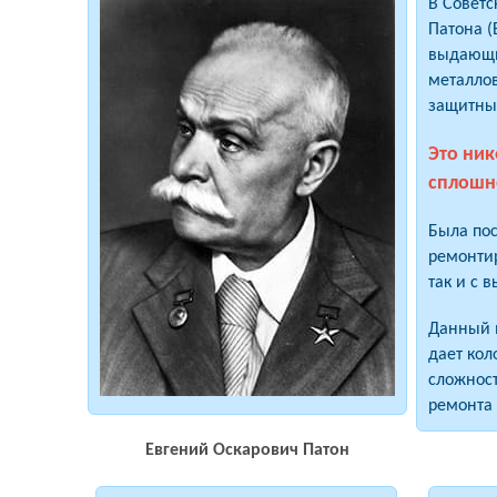
В Советс
Патона (
выдающий
металлов
защитным
Это ни
сплошн
Была пос
ремонтир
так и с 
Данный в
дает ко
сложност
ремонта
Евгений Оскарович Патон