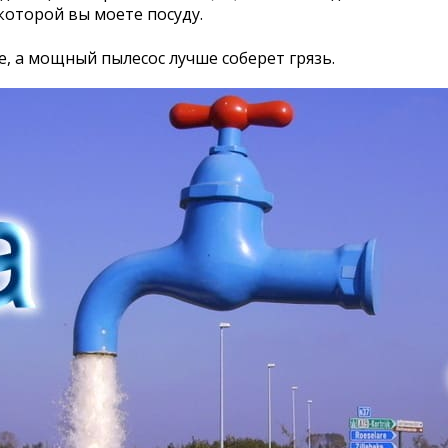
 которой вы моете посуду.
, а мощный пылесос лучше соберет грязь.