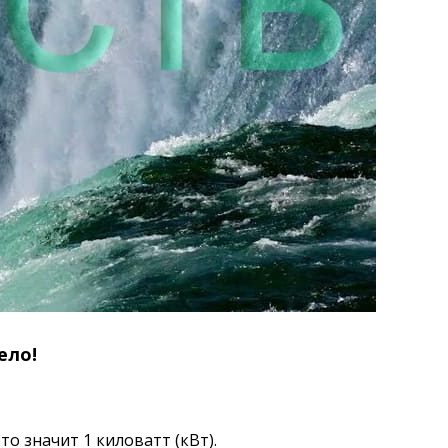
ело!
то значит 1 киловатт (кВт).