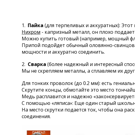
1.
Пайка
(для терпеливых и аккуратных): Этот
Нихром
- капризный металл, он плохо поддае
Можно купить готовый (например, мощный флю
Припой подойдет обычный оловянно-свинцовый 
мощности и аккуратно соединить.
2.
Сварка
(более надежный и интересный спосо
Мы не скрепляем металлы, а сплавляем их друг
Для тонких проволок (до 0.2 мм): есть гениаль
Скрутите концы, обмотайте это место тончай
Медь расплавится и надежно «законсервируе
С помощью «ляписа»: Еще один старый школьны
На место скрутки подается ток, чтобы она рас
соединения.