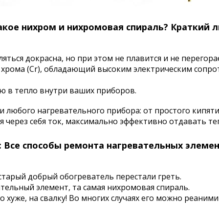
акое нихром и нихромовая спираль? Краткий 
яться докрасна, но при этом не плавится и не перегора
 и хрома (Cr), обладающий высоким электрическим соп
ю в тепло внутри ваших приборов.
ки любого нагревательного прибора: от простого кипя
я через себя ток, максимально эффективно отдавать те
: Все способы ремонта нагревательных элеме
старый добрый обогреватель перестали греть.
ательный элемент, та самая нихромовая спираль.
о хуже, на свалку! Во многих случаях его можно реаним