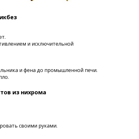
ликбез
ет.
ротивлением и исключительной
тильника и фена до промышленной печи.
пло.
нтов из нихрома
ировать своими руками.