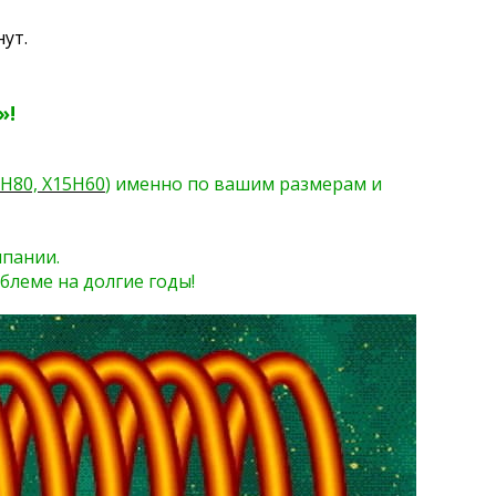
ут.
»!
Н80, Х15Н60
) именно по вашим размерам и
мпании.
блеме на долгие годы!