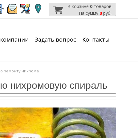
В корзине
0
товаров
На сумму
0
руб.
 компании
Задать вопрос
Контакты
по ремонту нихрома
ую нихромовую спираль