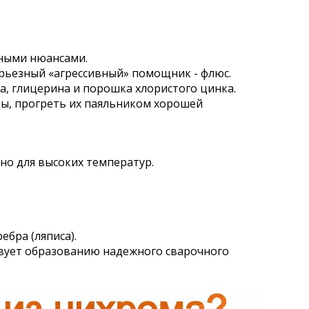
жными нюансами.
ерьезный «агрессивный» помощник - флюс.
а, глицерина и порошка хлористого цинка.
цы, прогреть их паяльником хорошей
но для высоких температур.
бра (ляписа).
бствует образованию надежного сварочного