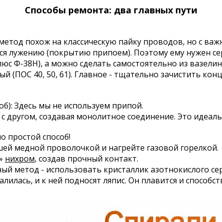
Способы ремонта: два главных пути
 метод похож на классическую пайку проводов, но с ва
тся лужению (покрытию припоем). Поэтому ему нужен с
с Ф-38Н), а можно сделать самостоятельно из вазелин
(ПОС 40, 50, 61). Главное - тщательно зачистить кон
б): Здесь мы не используем припой.
 с другом, создавая монолитное соединение.
Это идеаль
но простой способ!
шей медной проволочкой и нагрейте газовой горелкой.
т»
нихром
, создав прочный контакт.
й метод - использовать кристаллик азотнокислого сере
калилась, и к ней подносят ляпис. Он плавится и спосо