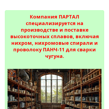
Компания ПАРТАЛ
специализируется на
производстве и поставке
высокоточных сплавов, включая
нихром, нихромовые спирали и
проволоку ПАНЧ-11 для сварки
чугуна.