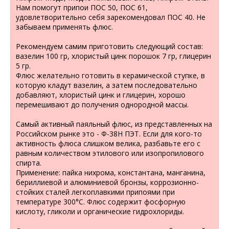
Нам помогут припои ПОС 50, ПОС 61,
удовлетворительно себя зарекомендовал ПОС 40. Не
забываем применять флюс.
Рекомендуем самим приготовить следующий состав:
вазелин 100 гр, хлористый цинк порошок 7 гр, глицерин
5 гр.
Флюс желательно готовить в керамической ступке, в
которую кладут вазелин, а затем последовательно
добавляют, хлористый цинк и глицерин, хорошо
перемешивают до получения однородной массы.
Самый активный паяльный флюс, из представленных на
Российском рынке это - Ф-38Н ПЭТ. Если для кого-то
активность флюса слишком велика, разбавьте его с
равным количеством этилового или изопропилового
спирта.
Применение: пайка нихрома, константана, манганина,
бериллиевой и алюминиевой бронзы, коррозионно-
стойких сталей легкоплавкими припоями при
температуре 300°C. Флюс содержит фосфорную
кислоту, гликоли и органические гидрохлориды.