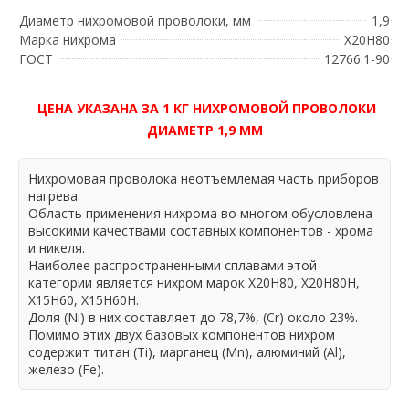
Диаметр нихромовой проволоки, мм
1,9
Марка нихрома
Х20Н80
ГОСТ
12766.1-90
ЦЕНА УКАЗАНА ЗА 1 КГ НИХРОМОВОЙ ПРОВОЛОКИ
ДИАМЕТР 1,9 ММ
Нихромовая проволока неотъемлемая часть приборов
нагрева.
Область применения нихрома во многом обусловлена
высокими качествами составных компонентов - хрома
и никеля.
Наиболее распространенными сплавами этой
категории является нихром марок Х20Н80, Х20Н80Н,
Х15Н60, Х15Н60Н.
Доля (Ni) в них составляет до 78,7%, (Cr) около 23%.
Помимо этих двух базовых компонентов нихром
содержит титан (Ti), марганец (Mn), алюминий (Al),
железо (Fe).