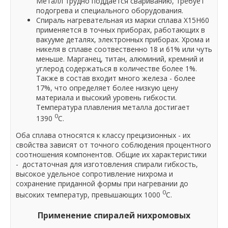
Металл трудно поддается свариванию, требует
подогрева и специального оборудования.
Спираль нагревательная из марки сплава Х15Н60
применяется в точных приборах, работающих в
вакууме деталях, электронных приборах. Хрома и
никеля в сплаве соотвественно 18 и 61% или чуть
меньше. Марганец, титан, алюминий, кремний и
углерод содержаться в количестве более 1%.
Также в состав входит много железа - более
17%, что определяет более низкую цену
материала и высокий уровень гибкости.
Температура плавления металла достигает
0
1390
С.
Оба сплава относятся к классу прецизионных - их
свойства зависят от точного соблюдения процентного
соотношения компонентов. Общие их характеристики
- достаточная для изготовления спирали гибкость,
высокое удельное сопротивление нихрома и
сохранение приданной формы при нагревании до
0
высоких температур, превышающих 1000
С.
Применение спиралей нихромовых