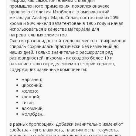
Нихром, как самостоятельный сплав для
промышленного применения, появился вначале
прошлого столетия. Изобрел его американский
металлург Альберт Марш. Сплав, состоящий из 20%
хрома и 80% никеля запатентован в 1905 году и начал
использоваться в качестве материала для
нагревательных элементов.
Одна из разновидностей теплоэлементов - нихромовая
спираль сохранилась практически без изменений до
наших дней. Только значительно расширился ряд
разновидностей нихрома - их создано более 10 и
название стало определением категории сплавов,
содержащих различные компоненты:
марганец;
цирконий;
железо;
кремний;
титан;
алюминий;
молибден…
в разных пропорциях. Добавки значительно изменяют
свойства - тугоплавкость, пластичность, текучесть,
магнитные свойства и электрическое сопротивление