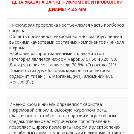
ЦЕНА УКАЗАНА ЗА 1 КГ НИХРОМОВОЙ ПРОВОЛОКИ
ДИАМЕТР 2,5 ММ
Нихромовая проволока неотъемлемая часть приборов
нагрева.
Область применения нихрома во многом обусловлена
высокими качествами составных компонентов - никеля
и хрома.
Наиболее распространенными сплавами этой
категории является нихром марок Х15Н60 и Х20Н80.
Доля (Ni) в них составляет до 78,8%, (Cr) около 21%.
Помимо этих двух базовых компонентов нихром
содержит титан (Ti), марганец (Mn), алюминий (Al),
железо (Fe).
Именно хром и никель определяют свойства
нихромовой спирали. Высокую жаропрочность,
пластичность, стойкость к коррозии и агрессивным
средам. Удельное электрическое сопротивление
позволяет широко применять нихром в электропечах
с особо высокими температурными режимами, а также