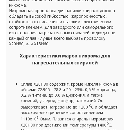
нихрома.
Нихромовая проволока для навивки спирали должна
обладать высокой гибкостью, жаропрочностью,
стойкостью к окислению и высоким электрическим
сопротивлением. Для заводского или самодельного
изготовления нагревательных спиралей подходит не
каждый сплав - лучше всего выбрать проволоку
Х20Н80, или Х15Н60.
Характеристики марок нихрома для
нагревательных спиралей
Сплав Х20Н80 содержит, кроме никеля и хрома в
объеме 72.905 - 78.8 и 20 - 23%, 0,6 % марганца,
0,2 % титана, до 0,6 % циркония, а также
кремний, углерод, фосфор, алюминий. Он
0
выдерживает нагревание до 1200
С и обладает
высоким электрическим сопротивлением -
9
1110х10
Ом/м. Плавится спираль нихромовая
0
Х20Н80 при достижении температуры 1400
С.