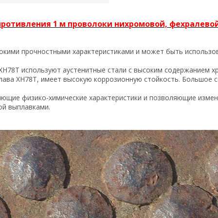
противления 1 м проволоки нихромовой, фехралево
окими прочностными характеристиками и может быть использов
Н78Т используют аустенитные стали с высоким содержанием хро
плава ХН78Т, имеет высокую коррозионную стойкость. Большое 
ряющие физико-химические характеристики и позволяющие измен
ой выплавками.