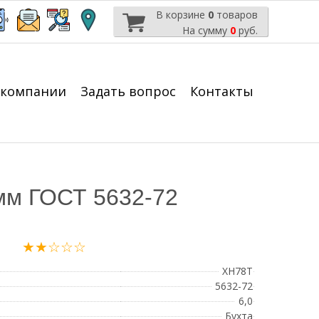
В корзине
0
товаров
На сумму
0
руб.
 компании
Задать вопрос
Контакты
мм ГОСТ 5632-72
★★☆☆☆
ХН78Т
5632-72
6,0
Бухта