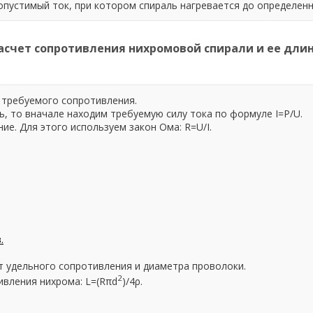
пустимый ток, при котором спираль нагревается до определен
асчет сопротивления нихромовой спирали и ее дли
 требуемого сопротивления.
 то вначале находим требуемую силу тока по формуле I=P/U.
е. Для этого используем закон Ома: R=U/I.
.
т удельного сопротивления и диаметра проволоки.
2
ивления нихрома: L=(Rπd
)/4ρ.