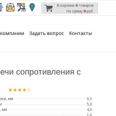
В корзине
0
товаров
На сумму
0
руб.
 компании
Задать вопрос
Контакты
ечи сопротивления с
★★★★☆
оки, мм
0,5
м
5,0
, мм
4,0
1,0