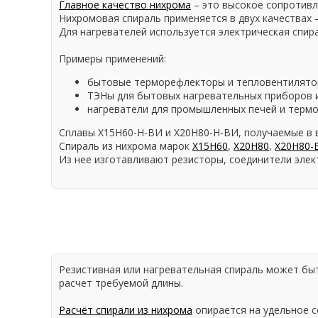
Главное качество нихрома
– это высокое сопротивл
Нихромовая спираль применяется в двух качествах 
Для нагревателей используется электрическая спира
Примеры применений:
бытовые терморефлекторы и тепловентилято
ТЭНы для бытовых нагревательных приборов и
нагреватели для промышленных печей и терм
Сплавы Х15Н60-Н-ВИ и Х20Н80-Н-ВИ, получаемые в
Спираль из нихрома марок
Х15Н60
,
Х20Н80
,
Х20Н80-
Из нее изготавливают резисторы, соединители элек
Резистивная или нагревательная спираль может быт
расчет требуемой длины.
Расчёт спирали из нихрома
опирается на удельное с