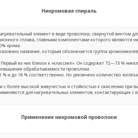
Нихромовая спираль
нагревательный элемент в виде проволоки, свернутой винтом д
зионного сплава, главными компонентами которого являются ни
20% хрома.
азовано название, которым обозначается группа хромоникеле
Первый из них близок к «классике». Он содержит 72—73 % нике
 повышения обрабатываемости проволоки.
1 % и до 18 % соответственно. Но увеличено количество железа 
и с более высокой живучестью и стойкостью к окислению при в
 применяются для нагревательных элементов, контактирующих с
Применение нихромовой проволоки