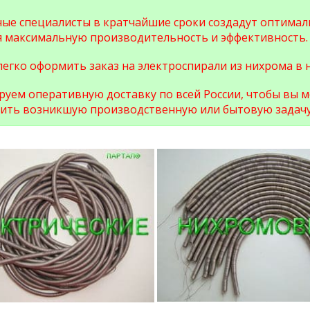
ые специалисты в кратчайшие сроки создадут оптимал
я максимальную производительность и эффективность.
легко оформить заказ на электроспирали из нихрома в
уем оперативную доставку по всей России, чтобы вы 
шить возникшую производственную или бытовую задачу