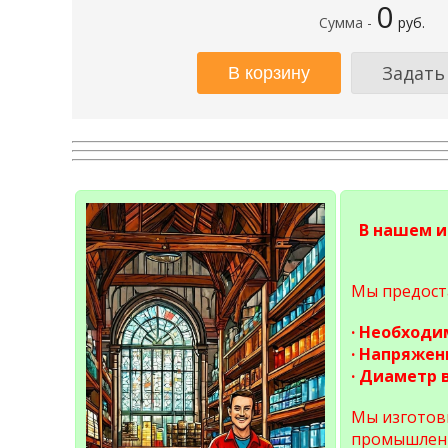
0
Сумма -
руб.
Задать
В нашем и
Мы предост
· Необход
· Напряжен
· Диаметр 
Мы изготов
промышленн