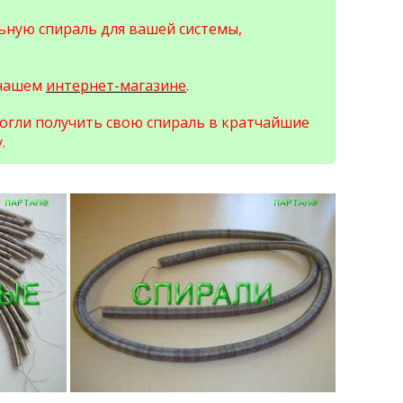
ьную спираль для вашей системы,
 нашем
интернет-магазине
.
могли получить свою спираль в кратчайшие
.