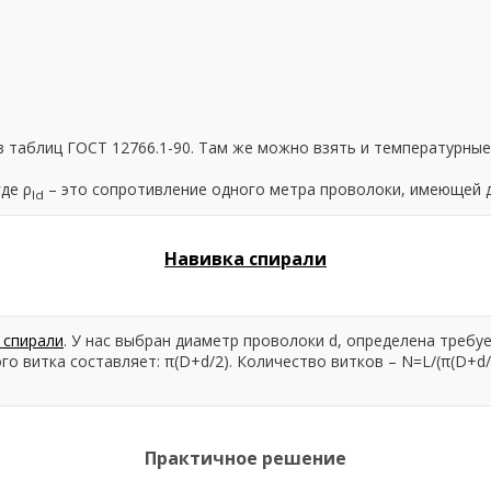
 таблиц ГОСТ 12766.1-90. Там же можно взять и температурные
где ρ
– это сопротивление одного метра проволоки, имеющей д
ld
Навивка спирали
 спирали
. У нас выбран диаметр проволоки d, определена требу
о витка составляет: π(D+d/2). Количество витков – N=L/(π(D+d/2
Практичное решение