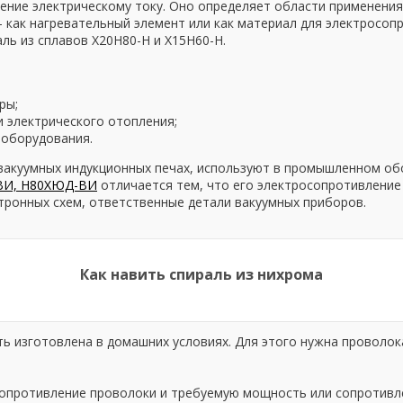
ение электрическому току. Оно определяет области применения
– как нагревательный элемент или как материал для электросопр
ль из сплавов Х20Н80-Н и Х15Н60-Н.
ры;
 электрического отопления;
ооборудования.
 вакуумных индукционных печах, используют в промышленном о
ВИ, Н80ХЮД-ВИ
отличается тем, что его электросопротивление
тронных схем, ответственные детали вакуумных приборов.
Как навить спираль из нихрома
ь изготовлена в домашних условиях. Для этого нужна проволок
опротивление проволоки и требуемую мощность или сопротивлен