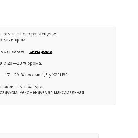
ля компактного размещения.
кель и хром.
вых сплавов –
«нихром»
.
ля и 20—23 % хрома.
– 17—29 % против 1,5 у Х20Н80.
ысокой температуре.
 воздухом. Рекомендуемая максимальная