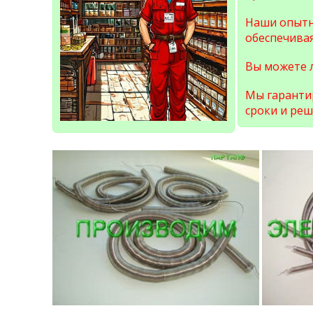
Наши опытн
обеспечива
Вы можете 
Мы гарантир
сроки и ре