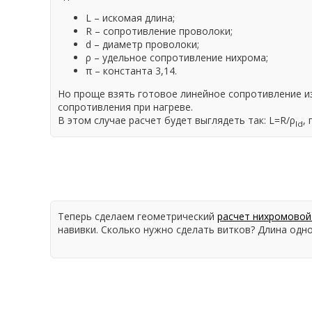
L – искомая длина;
R – сопротивление проволоки;
d – диаметр проволоки;
ρ – удельное сопротивление нихрома;
π – константа 3,14.
Но проще взять готовое линейное сопротивление из
сопротивления при нагреве.
В этом случае расчет будет выглядеть так: L=R/ρ
, 
ld
Теперь сделаем геометрический
расчет нихромовой
навивки. Сколько нужно сделать витков? Длина одног