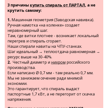
3 причины
купить спираль от ПАРТАЛ
, а не
крутить самому:
1.
Машинная геометрия (Заводская навивка).
Ручная намотка «на коленке» создает
неравномерный шаг.
Там, где витки плотнее - возникает локальный
перегрев и спираль сгорает.
Наши спирали навиты на ЧПУ-станках.
Шаг идеальный → теплоотдача равномерная →
ресурс выше на 30-40%.
2.
Честный диаметр и
нихром
российского
производства.
Если написано Ø 0,7 мм - там реально 0,7 мм.
Мы не занижаем сечение ради мнимой
экономии.
Это гарантирует, что спираль выдаст
паспортные 1,7 кВт, а не перегорит от скачка
напряжения.