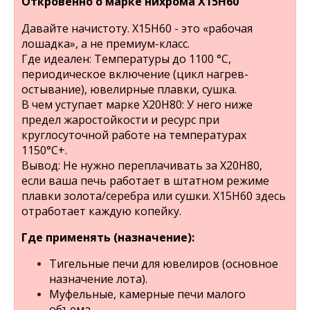
Откровенно о марке нихрома Х15Н60
Давайте начистоту. Х15Н60 - это «рабочая
лошадка», а не премиум-класс.
Где идеален: Температуры до 1100 °C,
периодическое включение (цикл нагрев-
остывание), ювелирные плавки, сушка.
В чем уступает марке Х20Н80: У него ниже
предел жаростойкости и ресурс при
круглосуточной работе на температурах
1150°C+.
Вывод: Не нужно переплачивать за Х20Н80,
если ваша печь работает в штатном режиме
плавки золота/серебра или сушки. Х15Н60 здесь
отработает каждую копейку.
Где применять (назначение):
Тигельные печи для ювелиров (основное
назначение лота).
Муфельные, камерные печи малого
объема.