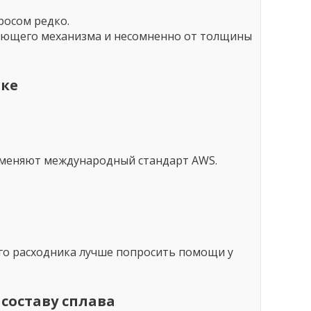
росом редко.
дающего механизма и несомненно от толщины
ке
рименяют международный стандарт AWS.
го расходника лучше попросить помощи у
составу сплава