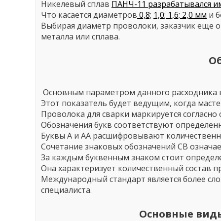
Никелевый сплав
ПАНЧ-11 разрабатывался им
Что касается диаметров
0,8;
1,0;
1,6;
2,0 мм
и б
Выбирая диаметр проволоки, заказчик еще 
металла или сплава.
О
Основным параметром данного расходника в
Этот показатель будет ведущим, когда маст
Проволока для сварки маркируется согласно
Обозначения букв соответствуют определен
Буквы А и АА расшифровывают количественны
Сочетание знаковых обозначений СВ означает
За каждым буквенным знаком стоит определ
Она характеризует количественный состав пр
Международный стандарт является более сл
специалиста.
Основные виды