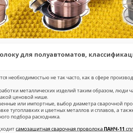
волоку для полуавтоматов, классификац
ся необходимостью не так часто, как в сфере производ
работки металлических изделий таким образом, люди ч
какой ценовой нише.
твенные или импортные, выбор диаметра сварочной пр
вке тугоплавких и цветных металлов и сплавов, а так
ого подбора расходника.
дходит
самозащитная сварочная проволока
ПАНЧ-11
сп