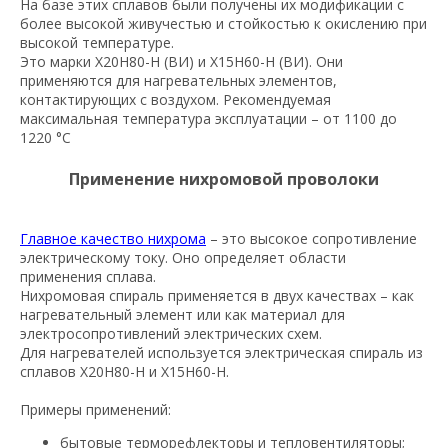
На базе этих сплавов были получены их модификации с
более высокой живучестью и стойкостью к окислению при
высокой температуре.
Это марки Х20Н80-Н (ВИ) и Х15Н60-Н (ВИ). Они
применяются для нагревательных элементов,
контактирующих с воздухом. Рекомендуемая
максимальная температура эксплуатации – от 1100 до
1220 °С
Применение нихромовой проволоки
Главное качество нихрома
– это высокое сопротивление
электрическому току. Оно определяет области
применения сплава.
Нихромовая спираль применяется в двух качествах – как
нагревательный элемент или как материал для
электросопротивлений электрических схем.
Для нагревателей используется электрическая спираль из
сплавов Х20Н80-Н и Х15Н60-Н.
Примеры применений:
бытовые терморефлекторы и тепловентиляторы;