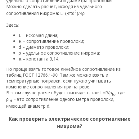
удельного сопротивления и диаметра проволоки.
Можно сделать расчет, исходя из удельного
2
сопротивления нихрома: L=(Rπd
)/4ρ.
Здесь:
L – искомая длина;
R – сопротивление проволоки;
d – диаметр проволоки;
ρ – удельное сопротивление нихрома;
π – константа 3,14.
Но проще взять готовое линейное сопротивление из
таблиц ГОСТ 12766.1-90. Там же можно взять и
температурные поправки, если нужно учитывать
изменение сопротивления при нагреве.
В этом случае расчет будет выглядеть так: L=R/ρ
, где
ld
ρ
– это сопротивление одного метра проволоки,
ld
имеющей диаметр d.
Как проверить электрическое сопротивление
нихрома?