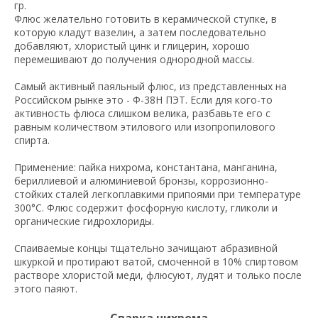
гр.
Флюс желательно готовить в керамической ступке, в
которую кладут вазелин, а затем последовательно
добавляют, хлористый цинк и глицерин, хорошо
перемешивают до получения однородной массы.
Самый активный паяльный флюс, из представленных на
Российском рынке это - Ф-38Н ПЭТ. Если для кого-то
активность флюса слишком велика, разбавьте его с
равным количеством этилового или изопропилового
спирта.
Применение: пайка нихрома, константана, манганина,
бериллиевой и алюминиевой бронзы, коррозионно-
стойких сталей легкоплавкими припоями при температуре
300°C. Флюс содержит фосфорную кислоту, гликоли и
органические гидрохлориды.
Спаиваемые концы тщательно зачищают абразивной
шкуркой и протирают ватой, смоченной в 10% спиртовом
растворе хлористой меди, флюсуют, лудят и только после
этого паяют.