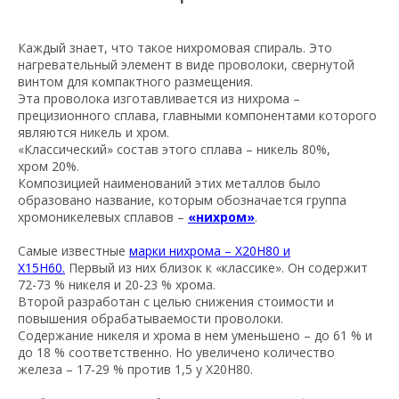
Каждый знает, что такое нихромовая спираль. Это
нагревательный элемент в виде проволоки, свернутой
винтом для компактного размещения.
Эта проволока изготавливается из нихрома –
прецизионного сплава, главными компонентами которого
являются никель и хром.
«Классический» состав этого сплава – никель 80%,
хром 20%.
Композицией наименований этих металлов было
образовано название, которым обозначается группа
хромоникелевых сплавов –
«нихром»
.
Самые известные
марки нихрома – Х20Н80 и
Х15Н60.
Первый из них близок к «классике». Он содержит
72-73 % никеля и 20-23 % хрома.
Второй разработан с целью снижения стоимости и
повышения обрабатываемости проволоки.
Содержание никеля и хрома в нем уменьшено – до 61 % и
до 18 % соответственно. Но увеличено количество
железа – 17-29 % против 1,5 у Х20Н80.