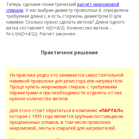
Теперь сделаем геометрический
расчет нихромовой
спирали
. У нас выбран диаметр проволоки d, определена
требуемая длина L и есть стержень диаметром D для
навивки. Сколько нужно сделать витков? Длина одного
витка составляет: π(D+d/2). Количество витков –
N=L/(π(D+d/2)). Расчет закончен.
Практичное решение
На практике редко кто занимается самостоятельной
навивкой проволоки для резистора или нагревателя.
Проще
купить нихромовую спираль с требуемыми
параметрами и при необходимости отделить от нее
нужное количество витков.
Для этого стоит обратиться в компанию
«ПАРТАЛ»
,
которая с 1995 года является крупным поставщиком
прецизионных сплавов, в том числе проволоки
нихромовой, ленты и спиралей для нагревателей.