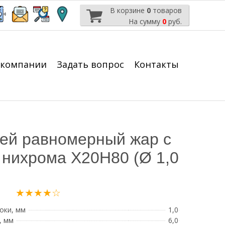
В корзине
0
товаров
На сумму
0
руб.
 компании
Задать вопрос
Контакты
 ей равномерный жар с
 нихрома Х20Н80 (Ø 1,0
★★★★☆
оки, мм
1,0
, мм
6,0