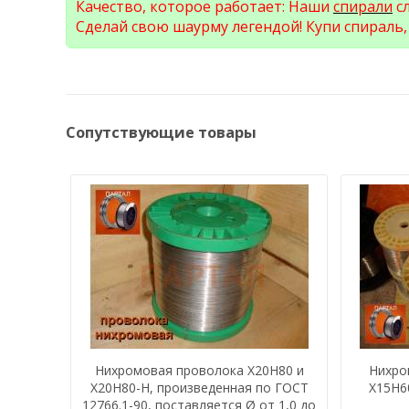
Качество, которое работает: Наши
спирали
сл
Сделай свою шаурму легендой! Купи спираль, 
Сопутствующие товары
Нихромовая проволока Х20Н80 и
Нихро
Х20Н80-Н, произведенная по ГОСТ
Х15Н60
12766.1-90, поставляется Ø от 1,0 до