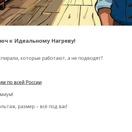
юч к Идеальному Нагреву!
пирали, которые работают, а не подводят?
им по всей России
.
емиум!
ьтаж, размер – всё под вас!